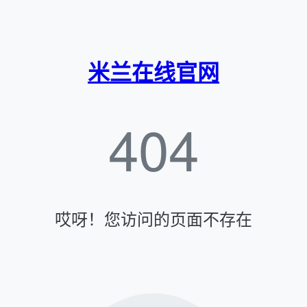
米兰在线官网
404
哎呀！您访问的页面不存在