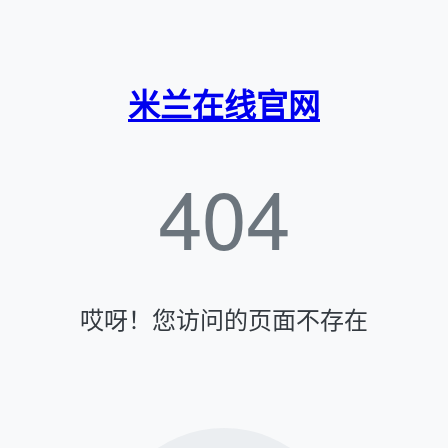
米兰在线官网
404
哎呀！您访问的页面不存在