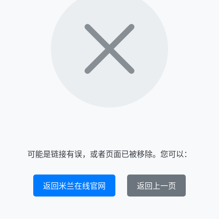
可能是链接有误，或者页面已被移除。您可以：
返回米兰在线官网
返回上一页